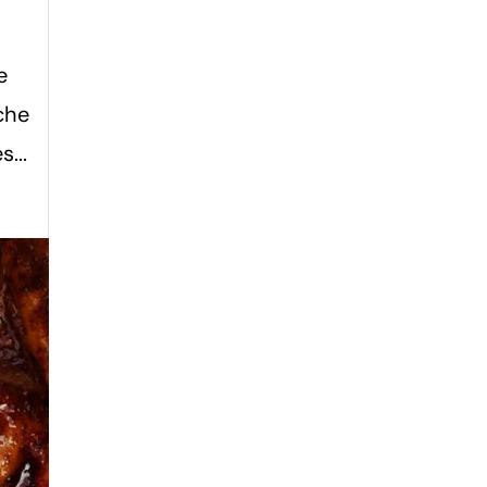
e
che
...