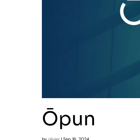
Ōpun
by
olivier
|
Sep 16, 2024