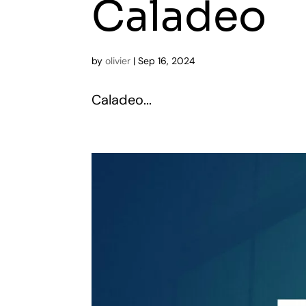
Caladeo
by
olivier
|
Sep 16, 2024
Caladeo...